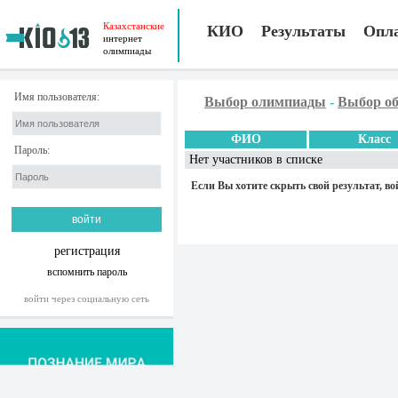
Казахстанские
КИО
Результаты
Опл
интернет
олимпиады
Имя пользователя:
Выбор олимпиады
-
Выбор об
ФИО
Класс
Пароль:
Нет участников в списке
Если Вы хотите скрыть свой результат, во
регистрация
вспомнить пароль
войти через социальную сеть