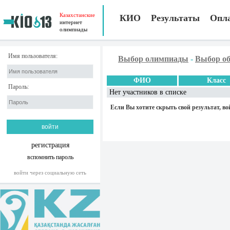
Казахстанские
КИО
Результаты
Опл
интернет
олимпиады
Имя пользователя:
Выбор олимпиады
-
Выбор об
ФИО
Класс
Пароль:
Нет участников в списке
Если Вы хотите скрыть свой результат, во
регистрация
вспомнить пароль
войти через социальную сеть