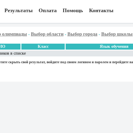
Результаты
Оплата
Помощь
Контакты
 олимпиады
-
Выбор области
-
Выбор города
-
Выбор школы
ИО
Класс
Язык обучения
ников в списке
тите скрыть свой результат, войдите под своим логином и паролем и перейдите на