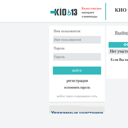
Казахстанские
КИО
интернет
олимпиады
Имя пользователя:
Выбор
Ф
Пароль:
Нет участ
Если Вы хо
регистрация
вспомнить пароль
войти через социальную сеть