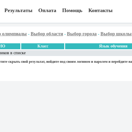
Результаты
Оплата
Помощь
Контакты
 олимпиады
-
Выбор области
-
Выбор города
-
Выбор школы
ИО
Класс
Язык обучения
ников в списке
тите скрыть свой результат, войдите под своим логином и паролем и перейдите на