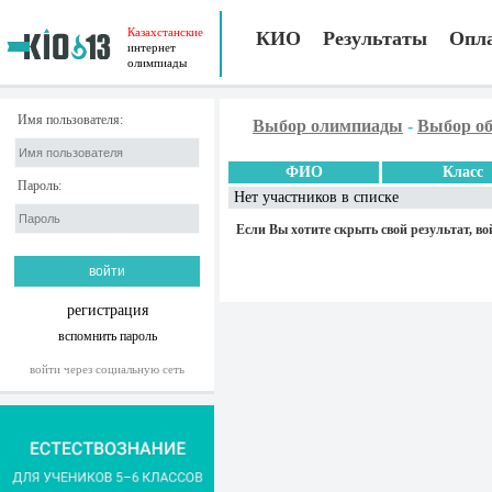
Казахстанские
КИО
Результаты
Опл
интернет
олимпиады
Имя пользователя:
Выбор олимпиады
-
Выбор об
ФИО
Класс
Пароль:
Нет участников в списке
Если Вы хотите скрыть свой результат, во
регистрация
вспомнить пароль
войти через социальную сеть