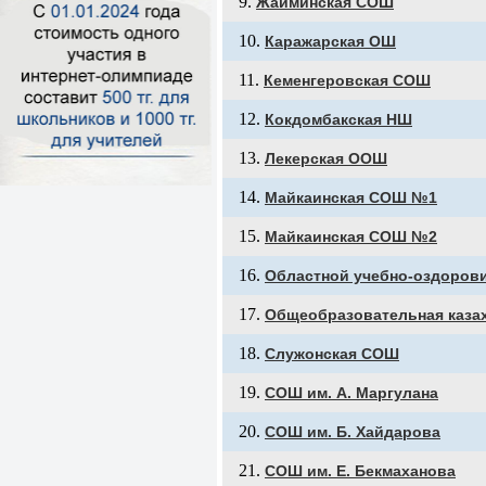
Жайминская СОШ
Каражарская ОШ
Кеменгеровская СОШ
Кокдомбакская НШ
Лекерская ООШ
Майкаинская СОШ №1
Майкаинская СОШ №2
Областной учебно-оздорови
Общеобразовательная казах
Служонская СОШ
СОШ им. А. Маргулана
СОШ им. Б. Хайдарова
СОШ им. Е. Бекмаханова