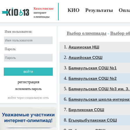
Казахстанские
КИО
Результаты
Опл
интернет
олимпиады
Имя пользователя:
Выбор олимпиады
-
Выбор об
Акшииская НШ
Пароль:
Акшийская СОШ
Баянаульская СОШ №1
Баянаульская СОШ №2
регистрация
Баянаульская СОШ №3 им. З.
вспомнить пароль
войти через социальную сеть
Баянаульская школа-интерна
Бирликская СОШ
Егындыбулакская СОШ