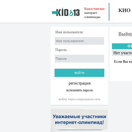
Казахстанские
КИО
интернет
олимпиады
Имя пользователя:
Выбор
Ф
Пароль:
Нет участ
Если Вы хо
регистрация
вспомнить пароль
войти через социальную сеть