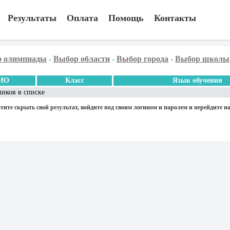
Результаты
Оплата
Помощь
Контакты
 олимпиады
-
Выбор области
-
Выбор города
-
Выбор школы
ИО
Класс
Язык обучения
ников в списке
тите скрыть свой результат, войдите под своим логином и паролем и перейдите на