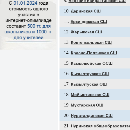
Верхние Кайрактинская СШ
Даринская СШ
Еркиндикская СШ
Жарыкская СШ
Коктенкольская СШ
Красно-Полянская СШ
Кызылкойская ОСШ
Кызылтауская СШ
Кызылтуская ОШ
Мойынтинская СШ
Мухтарская ОШ
Нураталдинская СШ
Нуринская общеобразовате