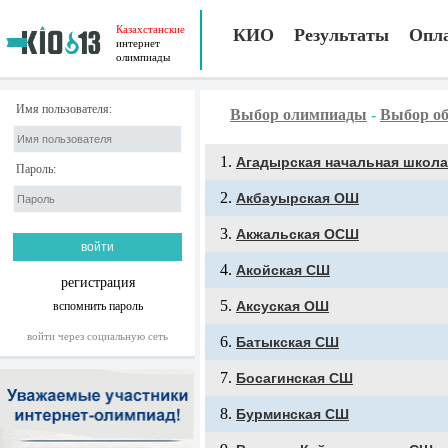
Казахстанские
КИО
Результаты
Опл
интернет
олимпиады
Имя пользователя:
Выбор олимпиады
-
Выбор об
Агадырская начальная школа
Пароль:
Акбауырская ОШ
Акжальская ОСШ
Акойская СШ
регистрация
Аксуская ОШ
вспомнить пароль
войти через социальную сеть
Батыкская СШ
Босагинская СШ
Бурминская СШ