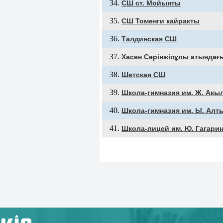
СШ ст. Мойынты
СШ Томенги кайракты
Талдинская СШ
Хасен Сәрінжіпұлы атындағ
Шетская СШ
Школа-гимназия им. Ж. Акы
Школа-гимназия им. Ы. Алт
Школа-лицей им. Ю. Гагари