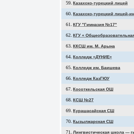
Казахско-турецкий лицей
Казахско-турецкий лицей-и
КГУ "Гимназия №17"
КГУ « Общеобразовательная
ККСШ им. М. Арына
Колледж «ДҮНИЕ»
Колледж им. Баишева
Колледж КазГЮУ
Косоткельская ОШ
КСШ №27
Курашасайская СШ
Кызылжарская СШ
Лингвистическая школа —​ 