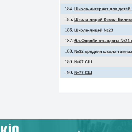
Школа-интернат для детей
Школа-лицей Кемел Билим
Школа-лицей №23
Әл-Фараби атындағы №21 
№32 средняя школа-гимназ
№67 СШ
№77 СШ