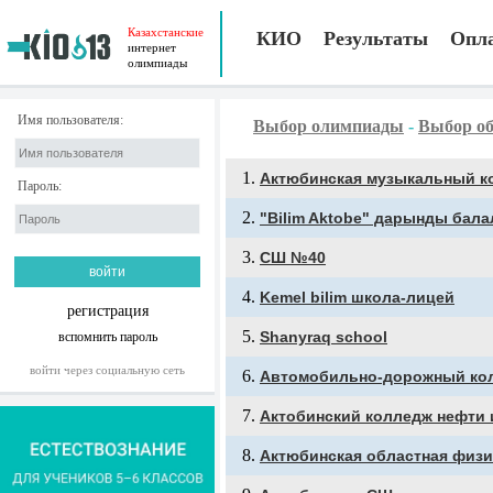
Казахстанские
КИО
Результаты
Опл
интернет
олимпиады
Имя пользователя:
Выбор олимпиады
-
Выбор об
Актюбинская музыкальный к
Пароль:
"Bilim Aktobe" дарынды бала
CШ №40
Kemel bilim школа-лицей
регистрация
Shanyraq school
вспомнить пароль
войти через социальную сеть
Автомобильно-дорожный ко
Актобинский колледж нефти и
Актюбинская областная физи