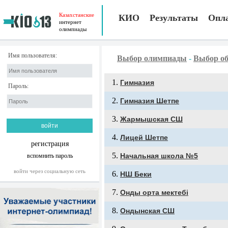
Казахстанские
КИО
Результаты
Опл
интернет
олимпиады
Имя пользователя:
Выбор олимпиады
-
Выбор об
Гимназия
Пароль:
Гимназия Шетпе
Жармышская СШ
Лицей Шетпе
регистрация
Начальная школа №5
вспомнить пароль
войти через социальную сеть
НШ Беки
Онды орта мектебі
Ондынская СШ