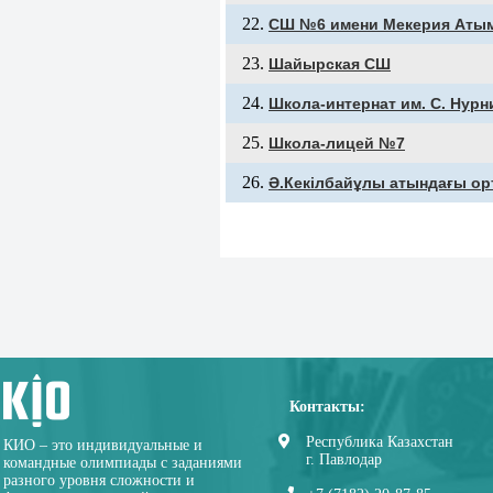
СШ №6 имени Мекерия Аты
Шайырская СШ
Школа-интернат им. С. Нур
Школа-лицей №7
Ә.Кекілбайұлы атындағы ор
Контакты:
Республика Казахстан
КИО – это индивидуальные и
г. Павлодар
командные олимпиады с заданиями
разного уровня сложности и