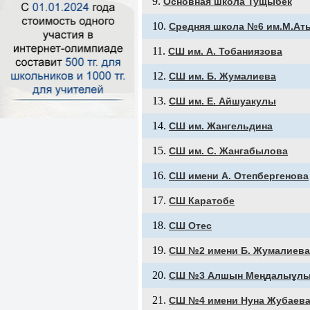
Основная школа Тущыбек
Средняя школа №6 им.М.Ат
СШ им. А. Тобаниязова
СШ им. Б. Жумалиева
СШ им. Е. Айшуакулы
СШ им. Жангельдина
СШ им. С. Жангабылова
СШ имени А. Отепбергенова
СШ Каратобе
СШ Отес
СШ №2 имени Б. Жумалиева
СШ №3 Алшын Меңдалыұл
СШ №4 имени Нуна Жубаев