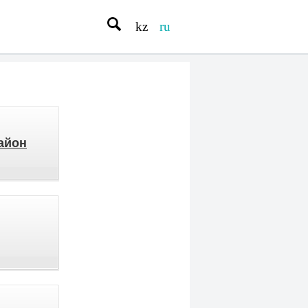
kz
ru
айон