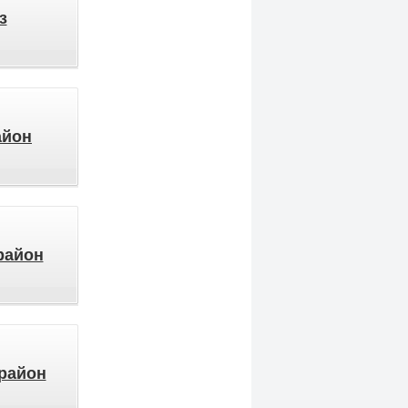
з
айон
район
район