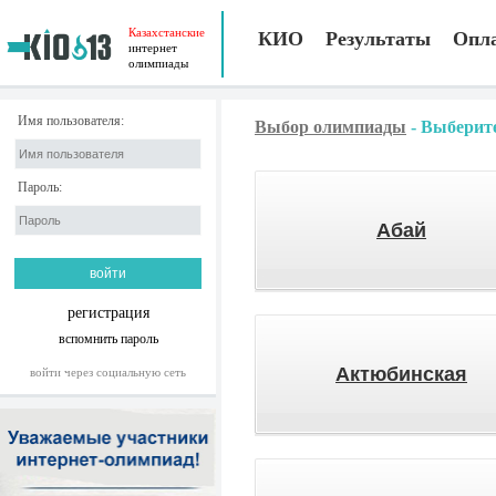
Казахстанские
КИО
Результаты
Опл
интернет
олимпиады
Имя пользователя:
Выбор олимпиады
-
Выберите
Пароль:
Абай
регистрация
вспомнить пароль
Актюбинская
войти через социальную сеть