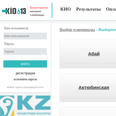
Казахстанские
КИО
Результаты
Опл
интернет
олимпиады
Имя пользователя:
Выбор олимпиады
-
Выберите
Пароль:
Абай
регистрация
вспомнить пароль
Актюбинская
войти через социальную сеть