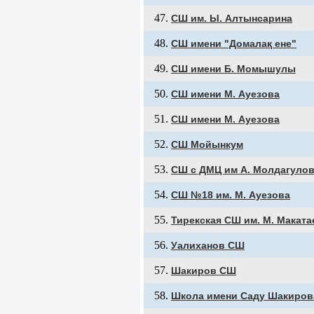
СШ им. Ы. Алтынсарина
СШ имени "Домалақ ене"
СШ имени Б. Момышулы
СШ имени М. Ауезова
СШ имени М. Ауезова
СШ Мойынкум
СШ с ДМЦ им А. Молдагуло
СШ №18 им. М. Ауезова
Тирекская СШ им. М. Маката
Уалиханов СШ
Шакиров СШ
Школа имени Саду Шакиров