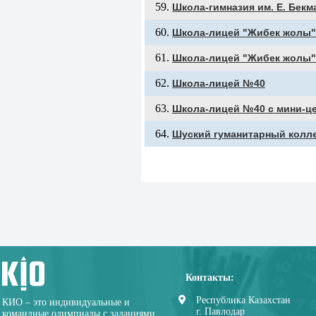
Школа-гимназия им. Е. Бекм
Школа-лицей "Жибек жолы"
Школа-лицей "Жибек жолы"
Школа-лицей №40
Школа-лицей №40 с мини-ц
Шуский гуманитарный колл
Контакты:
Республика Казахстан
КИО – это индивидуальные и
г. Павлодар
командные олимпиады с заданиями