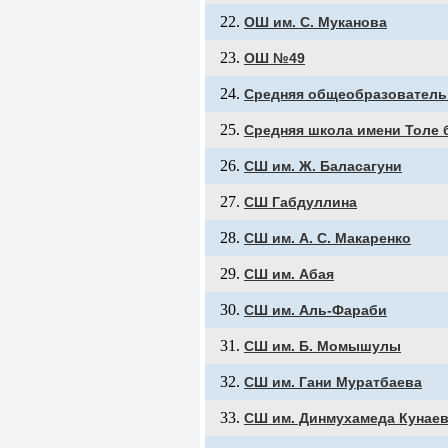
ОШ им. С. Муканова
ОШ №49
Средняя общеобразователь
Средняя школа имени Толе 
СШ им. Ж. Баласагуни
СШ Габдуллина
СШ им. А. С. Макаренко
СШ им. Абая
СШ им. Аль-Фараби
СШ им. Б. Момышулы
СШ им. Гани Муратбаева
СШ им. Динмухамеда Кунае