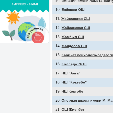
Гимназия имени Ахмета Бай
Енбекши ОШ
Жайсанская СШ
Жайсанская СШ
Жамбыл СШ
Жандосов СШ
Кабинет психолого-педагог
Колледж №10
НШ "Алға"
НШ "Көктөбе"
НШ Коктобе
Опорная школа имени М. Ма
ОШ Жиенбет