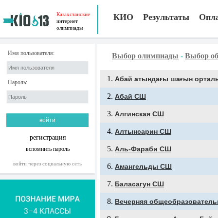
Казахстанские
КИО
Результаты
Опл
интернет
олимпиады
Имя пользователя:
Выбор олимпиады
-
Выбор об
Абай атындағы шағын орталы
Пароль:
Абай СШ
Алгинская СШ
Алтынсарин СШ
регистрация
Аль-Фараби СШ
вспомнить пароль
войти через социальную сеть
Амангельды СШ
Баласагун СШ
Вечерняя общеобразователь