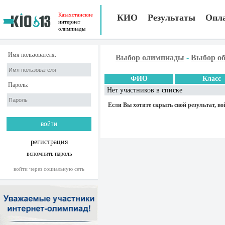
Казахстанские
КИО
Результаты
Опл
интернет
олимпиады
Имя пользователя:
Выбор олимпиады
-
Выбор об
ФИО
Класс
Пароль:
Нет участников в списке
Если Вы хотите скрыть свой результат, во
регистрация
вспомнить пароль
войти через социальную сеть