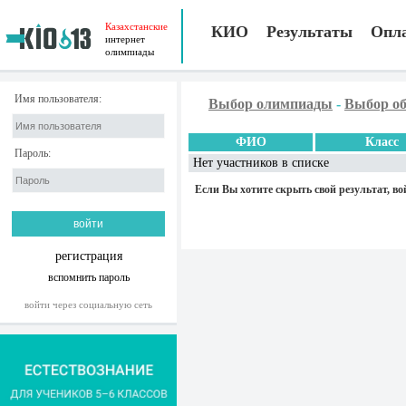
Казахстанские
КИО
Результаты
Опл
интернет
олимпиады
Имя пользователя:
Выбор олимпиады
-
Выбор об
ФИО
Класс
Пароль:
Нет участников в списке
Если Вы хотите скрыть свой результат, во
регистрация
вспомнить пароль
войти через социальную сеть