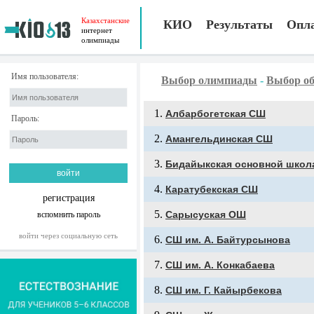
Казахстанские
КИО
Результаты
Опл
интернет
олимпиады
Имя пользователя:
Выбор олимпиады
-
Выбор об
Албарбогетская СШ
Пароль:
Амангельдинская СШ
Бидайыкская основной школ
Каратубекская СШ
регистрация
Сарысуская ОШ
вспомнить пароль
войти через социальную сеть
СШ им. А. Байтурсынова
СШ им. А. Конкабаева
СШ им. Г. Кайырбекова