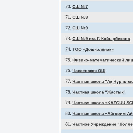
СШ №7
СШ №8
СШ №9
СШ №9 им. Г. Кайырбекова
ТОО «Дошколёнок»
Физико-математический ли
Чапаевская ОШ
Частная школа "Ақ Нұр плю
Частная школа "Жастык"
Частная школа «KAZGUU S
Частная школа «Айгерим-Ай
Частное Учреждение "Колл