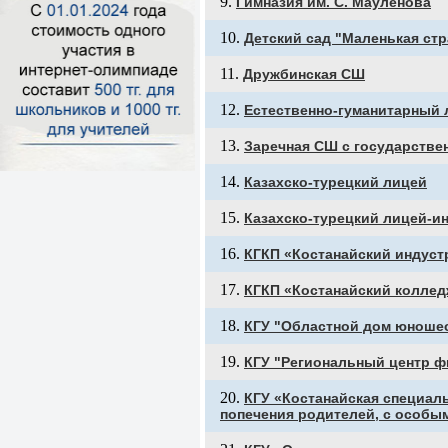
Гимназия им. С. Мауленова
Детский сад "Маленькая стр
Дружбинская СШ
Естественно-гуманитарный 
Заречная СШ с государстве
Казахско-турецкий лицей
Казахско-турецкий лицей-и
КГКП «Костанайский индуст
КГКП «Костанайский коллед
КГУ "Областной дом юноше
КГУ "Региональный центр ф
КГУ «Костанайская специаль
попечения родителей, с особы