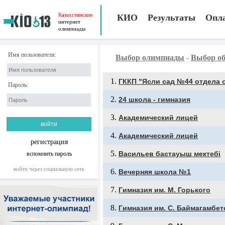
Казахстанские
КИО
Результаты
Опл
интернет
олимпиады
Имя пользователя:
Выбор олимпиады
-
Выбор об
ГККП "Ясли сад №44 отдела 
Пароль:
24 школа - гимназия
Академический лицей
Академический лицей
регистрация
Васильев бастауыш мектебі
вспомнить пароль
войти через социальную сеть
Вечерняя школа №1
Гимназия им. М. Горького
Гимназия им. С. Баймагамбет