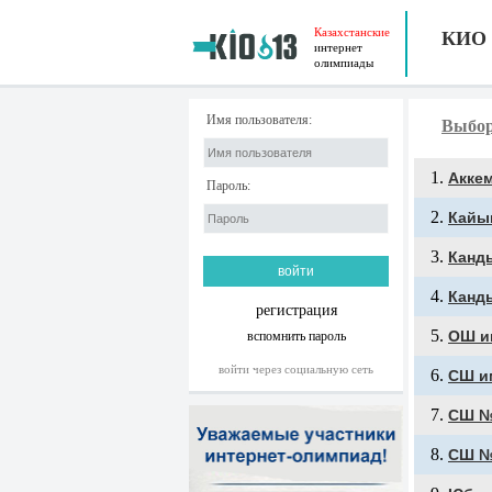
Казахстанские
КИО
интернет
олимпиады
Имя пользователя:
Выбор
Акке
Пароль:
Кайы
Канд
Канд
регистрация
ОШ и
вспомнить пароль
войти через социальную сеть
СШ и
СШ №
СШ №