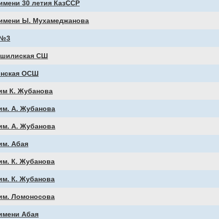
имени 30 летия КазССР
имени Ы. Мухамеджанова
№3
ашилиская СШ
инская ОCШ
им К. Жубанова
им. А. Жубанова
им. А. Жубанова
им. Абая
м. К. Жубанова
м. К. Жубанова
им. Ломоносова
имени Абая