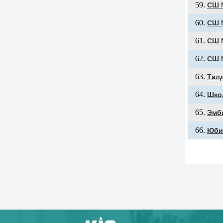
СШ 
СШ 
СШ 
СШ 
Тал
Шко
Эмб
Юби