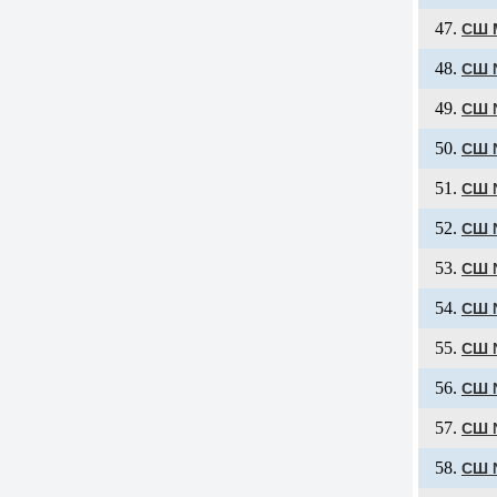
СШ 
СШ 
СШ 
СШ 
СШ 
СШ 
СШ 
СШ 
СШ 
СШ 
СШ 
СШ 