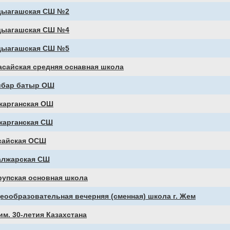
дыагашская СШ №2
дыагашская СШ №4
дыагашская СШ №5
асайская средняя оснавная школа
ибар батыр ОШ
жарганская ОШ
жарганская СШ
сайская ОСШ
алжарская СШ
рупская основная школа
ообразовательная вечерняя (сменная) школа г. Жем
м. 30-летия Казахстана