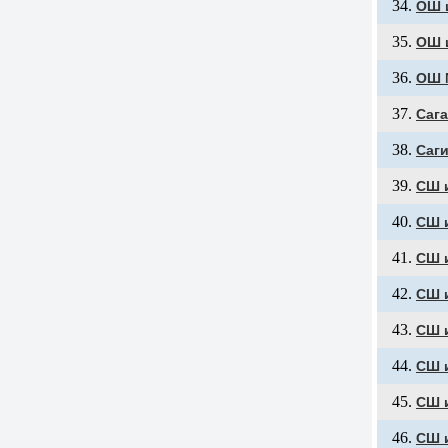
ОШ 
ОШ 
ОШ 
Саг
Саг
СШ 
СШ 
СШ 
СШ 
СШ и
СШ и
СШ 
СШ 