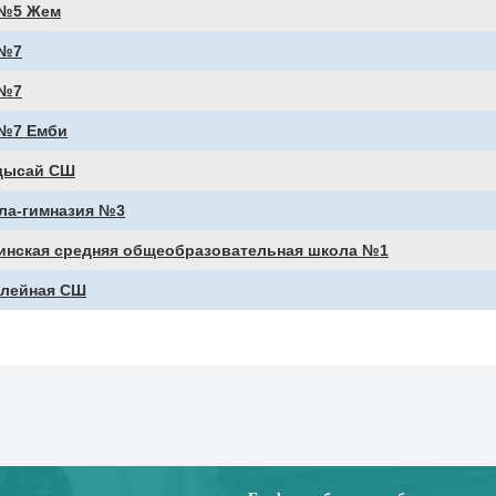
№5 Жем
№7
№7
№7 Емби
дысай СШ
ла-гимназия №3
инская средняя общеобразовательная школа №1
лейная СШ