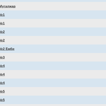
Мугалжар
№1
№1
№2
№2
№2 Емби
№3
№4
№4
№4
№5
№5