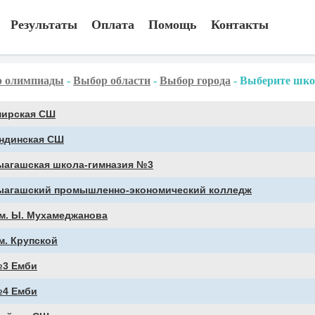
Результаты
Оплата
Помощь
Контакты
 олимпиады
-
Выбор области
-
Выбор города
-
Выберите шко
мирская СШ
ндинская СШ
ыагашская школа-гимназия №3
ыагашский промышленно-экономический колледж
м. Ы. Мухамеджанова
м. Крупской
3 Емби
4 Емби