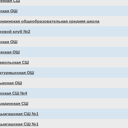
ейная СШ
уская ОШ
ындинская общеобразовательная средняя школа
ровой клуб №2
кская ОШ
екская ОШ
ажольская СШ
атурмысская ОШ
ыкская ОШ
ахская СШ №4
ындинская СШ
дыагашская СШ №1
дыагашская СШ №1