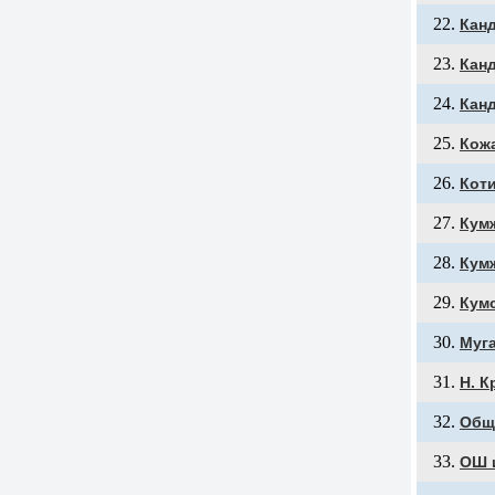
Кан
Кан
Кан
Кож
Кот
Кум
Кум
Кум
Муг
Н. К
Обще
ОШ и