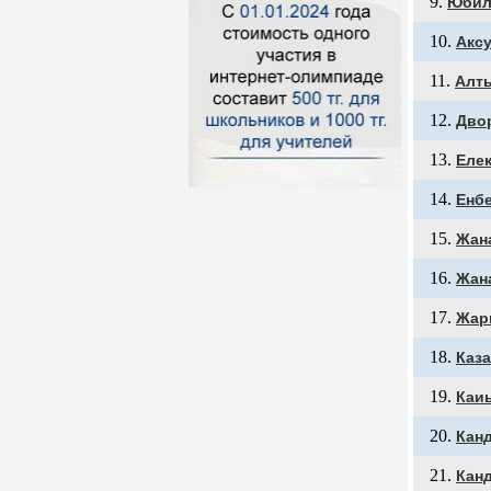
Юбил
Акс
Алт
Дво
Еле
Енб
Жан
Жан
Жар
Каз
Каи
Кан
Кан