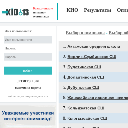
Казахстанские
КИО
Результаты
Опл
интернет
олимпиады
Имя пользователя:
Выбор олимпиады
-
Выбор об
Актамская средняя школа
Пароль:
Бирлик-Сумбинская СШ
Будетинская СШ
Долайтинская СШ
регистрация
Дубуньская СШ
вспомнить пароль
войти через социальную сеть
Жанасайская основная школ
Кольджатская СШ
Кыргызсайская СШ