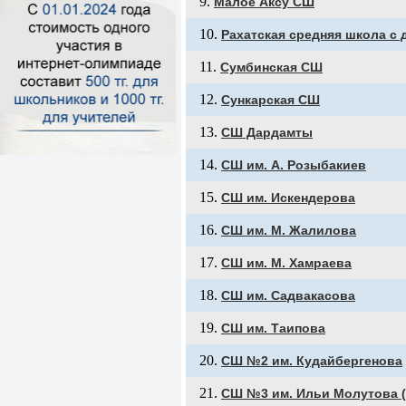
Малое Аксу СШ
Рахатская средняя школа 
Сумбинская СШ
Сункарская СШ
СШ Дардамты
СШ им. А. Розыбакиев
СШ им. Искендерова
СШ им. М. Жалилова
СШ им. М. Хамраева
СШ им. Садвакасова
СШ им. Таипова
СШ №2 им. Кудайбергенова
СШ №3 им. Ильи Молутова (