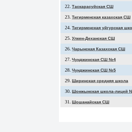
Таскарасуйская СШ
Тигирменская казахская СШ
Тигирменская уйгурская шк
Улкен-Деханская СШ
Чарынская Казахская СШ
Чунджинская СШ №4
Чунджинская СШ №5
Ширинская средняя школа
Шонжынская школа-лицей 
Шошанайская СШ