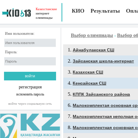
Казахстанские
КИО
Результаты
Опл
интернет
олимпиады
Имя пользователя:
Выбор олимпиады
-
Выбор об
Айнабулакская СШ
Пароль:
Зайсанская школа-интернат
Казахская СШ
Кенсайская СШ
регистрация
КППК Зайсанского района
вспомнить пароль
войти через социальную сеть
Малокомплектая основная ср
Малокомплектная неполная о
Малокомплектная основная 