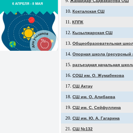
Жанайдар Садвакасова ОШ
Кокталская СШ
КППК
Кызылжарская СШ
Общеобразовательная школ
Опорная школа (ресурсный 
разъездная начальная школ
СОШ им. О. Жумабекова
СШ Актау
СШ им. О. Алибаева
СШ им. С. Сейфуллина
СШ им. Ю. А. Гагарина
СШ №132