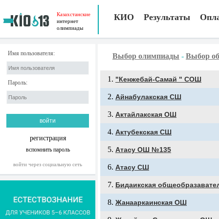
Казахстанские
КИО
Результаты
Опл
интернет
олимпиады
Имя пользователя:
Выбор олимпиады
-
Выбор об
"Кенжебай-Самай " СОШ
Пароль:
Айнабулакская СШ
Актайлакская ОШ
Актубекская СШ
регистрация
Атасу ОШ №135
вспомнить пароль
войти через социальную сеть
Атасу СШ
Бидаикская общеобразавате
Жанааркаинская ОШ