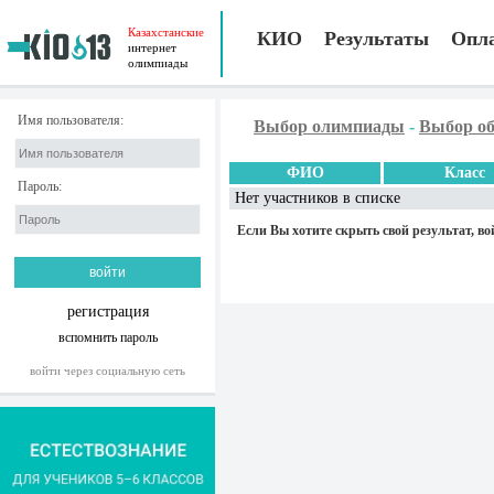
Казахстанские
КИО
Результаты
Опл
интернет
олимпиады
Имя пользователя:
Выбор олимпиады
-
Выбор об
ФИО
Класс
Пароль:
Нет участников в списке
Если Вы хотите скрыть свой результат, во
регистрация
вспомнить пароль
войти через социальную сеть