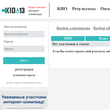
Казахстанские
КИО
Результаты
Опл
интернет
олимпиады
Имя пользователя:
Выбор олимпиады
-
Выбор об
ФИО
Класс
Пароль:
Нет участников в списке
Если Вы хотите скрыть свой результат, во
регистрация
вспомнить пароль
войти через социальную сеть