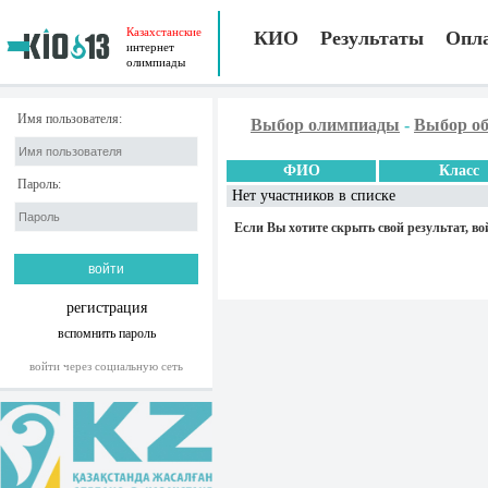
Казахстанские
КИО
Результаты
Опл
интернет
олимпиады
Имя пользователя:
Выбор олимпиады
-
Выбор об
ФИО
Класс
Пароль:
Нет участников в списке
Если Вы хотите скрыть свой результат, во
регистрация
вспомнить пароль
войти через социальную сеть