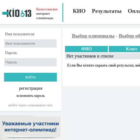
Казахстанские
КИО
Результаты
Опл
интернет
олимпиады
Имя пользователя:
Выбор олимпиады
-
Выбор об
ФИО
Класс
Пароль:
Нет участников в списке
Если Вы хотите скрыть свой результат, во
регистрация
вспомнить пароль
войти через социальную сеть