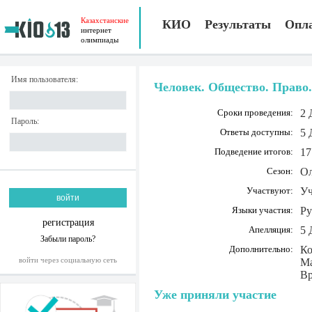
Казахстанские
КИО
Результаты
Опл
интернет
олимпиады
Имя пользователя:
Человек. Общество. Право.
Сроки проведения:
2 
Пароль:
Ответы доступны:
5 
Подведение итогов:
17
Сезон:
Ол
Участвуют:
Уч
Языки участия:
Ру
регистрация
Апелляция:
5 
Забыли пароль?
Дополнительно:
Ко
войти через социальную сеть
Ма
Вр
Уже приняли участие