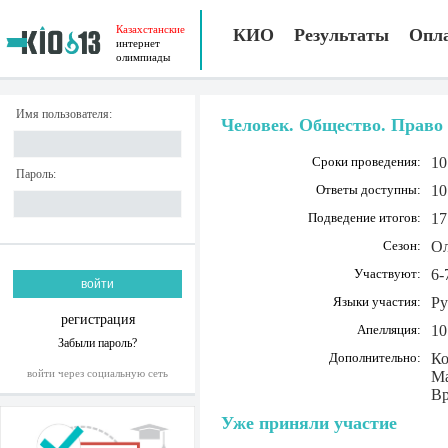
Казахстанские
КИО
Результаты
Опл
интернет
олимпиады
Имя пользователя:
Человек. Общество. Право 
Сроки проведения:
10
Пароль:
Ответы доступны:
10
Подведение итогов:
17
Сезон:
Ол
Участвуют:
6-
Языки участия:
Ру
регистрация
Апелляция:
10
Забыли пароль?
Дополнительно:
Ко
войти через социальную сеть
Ма
Вр
Уже приняли участие