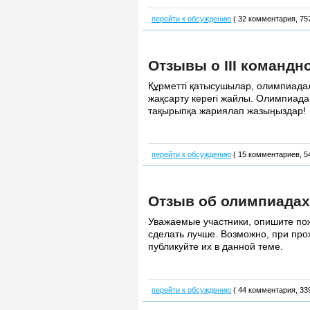
перейти к обсуждению
( 32 комментария, 75
Отзывы о III командн
Құрметті қатысушылар, олимпиадала
жақсарту керегі жайлы. Олимпиадан
тақырыпқа жариялап жазыңыздар!
перейти к обсуждению
( 15 комментариев, 5
Отзыв об олимпиадах 
Уважаемые участники, опишите пож
сделать лучше. Возможно, при пр
публикуйте их в данной теме.
перейти к обсуждению
( 44 комментария, 33