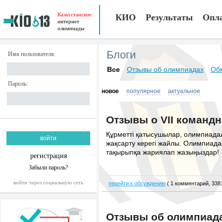
Казахстанские
КИО
Результаты
Опл
интернет
олимпиады
Блоги
Имя пользователя:
Все
Отзывы об олимпиадах
Об
Пароль:
новое
популярное
актуальное
Отзывы о VII команд
Құрметті қатысушылар, олимпиадала
жақсарту керегі жайлы. Олимпиадан
тақырыпқа жариялап жазыңыздар!
регистрация
Забыли пароль?
войти через социальную сеть
перейти к обсуждению
( 1 комментарий, 338
Отзывы об олимпиада