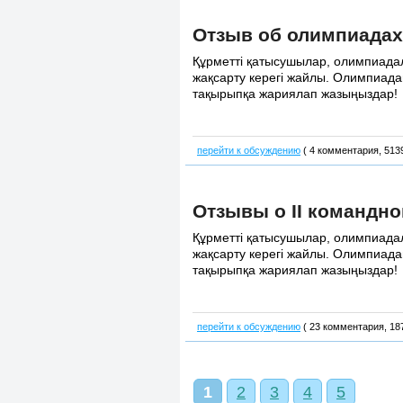
Отзыв об олимпиадах 
Құрметті қатысушылар, олимпиадала
жақсарту керегі жайлы. Олимпиадан
тақырыпқа жариялап жазыңыздар!
перейти к обсуждению
( 4 комментария, 513
Отзывы о II командн
Құрметті қатысушылар, олимпиадала
жақсарту керегі жайлы. Олимпиадан
тақырыпқа жариялап жазыңыздар!
перейти к обсуждению
( 23 комментария, 18
1
2
3
4
5