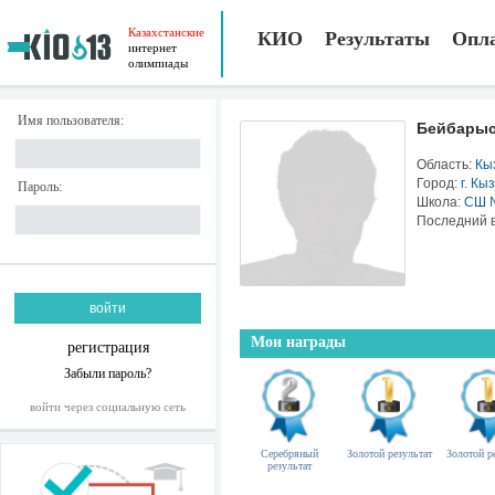
Казахстанские
КИО
Результаты
Опл
интернет
олимпиады
Имя пользователя:
Бейбарыс
Область:
Кы
Город:
г. Кы
Пароль:
Школа:
СШ 
Последний в
Мои награды
регистрация
Забыли пароль?
войти через социальную сеть
Серебряный
Золотой результат
Золотой р
результат