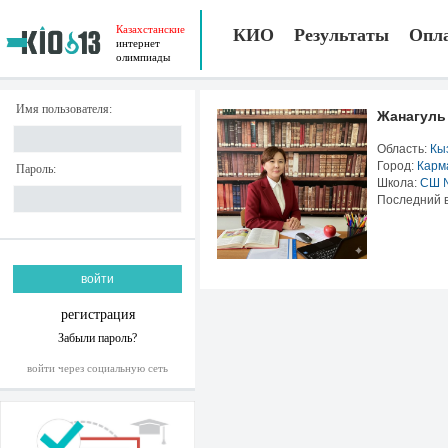
Казахстанские
КИО
Результаты
Опл
интернет
олимпиады
Имя пользователя:
Жанагуль
Область:
Кы
Город:
Карм
Пароль:
Школа:
СШ 
Последний в
регистрация
Забыли пароль?
войти через социальную сеть