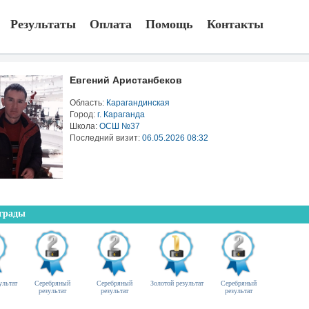
Результаты
Оплата
Помощь
Контакты
Евгений Аристанбеков
Область:
Карагандинская
Город:
г. Караганда
Школа:
ОCШ №37
Последний визит:
06.05.2026 08:32
грады
ультат
Серебряный
Серебряный
Золотой результат
Серебряный
результат
результат
результат