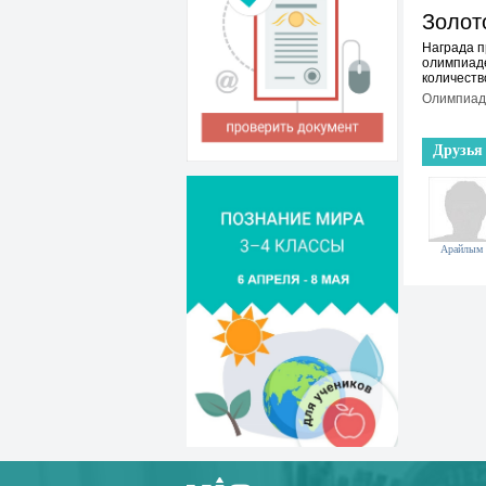
Золот
Награда п
олимпиаде
количеств
Олимпиады
Друзья
Арайлым