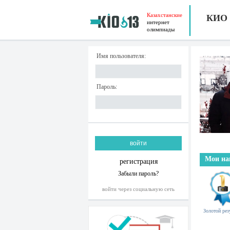
Казахстанские
КИО
интернет
олимпиады
Имя пользователя:
Пароль:
Мои на
регистрация
Забыли пароль?
войти через социальную сеть
Золотой рез