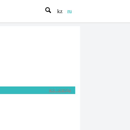
kz
ru
все награды