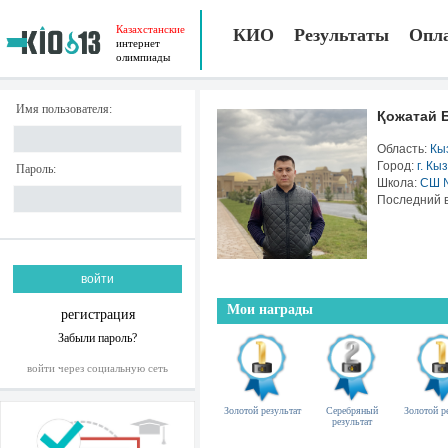
Казахстанские
КИО
Результаты
Опл
интернет
олимпиады
Имя пользователя:
Қожатай 
Область:
Кы
Город:
г. Кы
Пароль:
Школа:
СШ 
Последний в
Мои награды
регистрация
Забыли пароль?
войти через социальную сеть
Золотой результат
Серебряный
Золотой р
результат