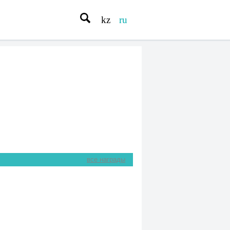
kz
ru
все награды