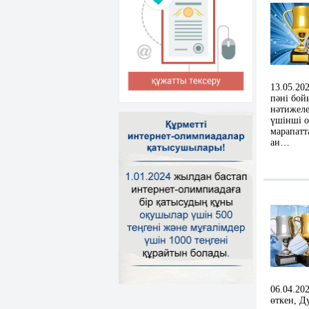
13.05.20
пәні бо
нәтижеле
үшінші 
марапатт
ан…
06.04.20
өткен, Д