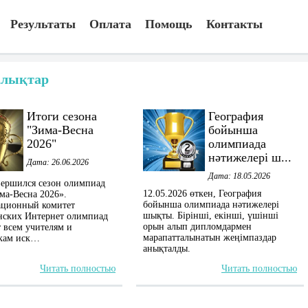
Результаты
Оплата
Помощь
Контакты
лықтар
Итоги сезона
География
"Зима-Весна
бойынша
2026"
олимпиада
нәтижелері ш...
Дата: 26.06.2026
Дата: 18.05.2026
вершился сезон олимпиад
12.05.2026 өткен, География
а-Весна 2026».
бойынша олимпиада нәтижелері
ационный комитет
шықты. Бірінші, екінші, үшінші
нских Интернет олимпиад
орын алып дипломдармен
 всем учителям и
марапатталынатын жеңімпаздар
кам иск…
анықталды.
Читать полностью
Читать полностью