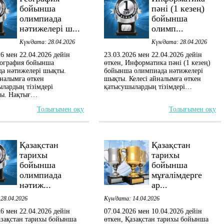
бойынша
пәні (1 кезең)
олимпиада
бойынша
нәтижелері ш...
олимп...
Күн/дата: 28.04.2026
Күн/дата: 28.04.2026
26 мен 22.04.2026 дейін
23.03.2026 мен 22.04.2026 дейін
еография бойынша
өткен, Информатика пәні (1 кезең)
а нәтижелері шықты.
бойынша олимпиада нәтижелері
йналымға өткен
шықты. Келесі айналымға өткен
лардың тізімдері
қатысушылардың тізімдері…
ды. Нақтығ…
Толығымен оқу
Толығымен оқу
Қазақстан
Қазақстан
тарихы
тарихы
бойынша
бойынша
олимпиада
мұғалімдерге
нәтиж...
ар...
28.04.2026
Күн/дата: 14.04.2026
26 мен 22.04.2026 дейін
07.04.2026 мен 10.04.2026 дейін
азақстан тарихы бойынша
өткен, Қазақстан тарихы бойынша