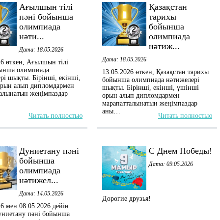
Ағылшын тілі
Қазақстан
пәні бойынша
тарихы
олимпиада
бойынша
нәти...
олимпиада
нәтиж...
Дата: 18.05.2026
Дата: 18.05.2026
26 өткен, Ағылшын тілі
йынша олимпиада
13.05.2026 өткен, Қазақстан тарихы
рі шықты. Бірінші, екінші,
бойынша олимпиада нәтижелері
орын алып дипломдармен
шықты. Бірінші, екінші, үшінші
алынатын жеңімпаздар
орын алып дипломдармен
марапатталынатын жеңімпаздар
аны…
Читать полностью
Читать полностью
Дуниетану пәні
С Днем Победы!
бойынша
Дата: 09.05.2026
олимпиада
нәтижел...
Дата: 14.05.2026
Дорогие друзья!
26 мен 08.05.2026 дейін
униетану пәні бойынша