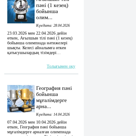
пәні (1 кезең)
бойынша
олим...
Күн/дата: 28.04.2026
23.03.2026 мен 22.04.2026 дейін
өткен, Ағылшын тілі пәні (1 кезең)
бойынша олимпиада нәтижелері
шықты. Келесі айналымға өткен
қатысушылардың тізімдері…
Толығымен оқу
География пәні
бойынша
мұғалімдерге
арна...
Күн/дата: 14.04.2026
07.04.2026 мен 10.04.2026 дейін
өткен, География пәні бойынша
мұғалімдерге арналған олимпиада