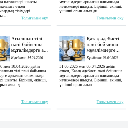
а нәтижелері шықты.
мұғалімдерге арналған олимпиада
йналымға өткен
нәтижелері шықты. Бірінші, екінші,
лардың тізімдері
үшінші орын алып ди…
ды.…
Толығымен оқу
Толығымен оқу
Ағылшын тілі
Қазақ әдебиеті
пәні бойынша
пәні бойынша
мұғалімдерге а...
мұғалімдерге...
Күн/дата: 14.04.2026
Күн/дата: 09.04.2026
26 мен 10.04.2026 дейін
31.03.2026 мен 03.04.2026 дейін
ғылшын тілі пәні бойынша
өткен, Қазақ әдебиеті пәні бойынша
ерге арналған олимпиада
мұғалімдерге арналған олимпиада
рі шықты. Бірінші, екінші,
нәтижелері шықты. Бірінші, екінші,
орын алып д…
үшінші орын алып…
Толығымен оқу
Толығымен оқу