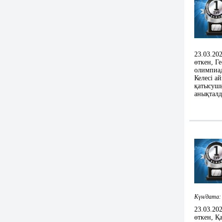
23.03.20
өткен, Г
олимпиад
Келесі а
қатысушы
анықтал
Күн/дата: 
23.03.20
өткен, Қ