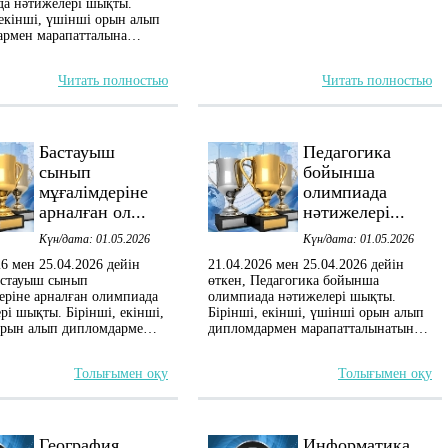
а нәтижелері шықты.
 екінші, үшінші орын алып
армен марапатталына…
Читать полностью
Читать полностью
Бастауыш
Педагогика
сынып
бойынша
мұғалімдеріне
олимпиада
арналған ол...
нәтижелері...
Күн/дата: 01.05.2026
Күн/дата: 01.05.2026
26 мен 25.04.2026 дейін
21.04.2026 мен 25.04.2026 дейін
астауыш сынып
өткен, Педагогика бойынша
еріне арналған олимпиада
олимпиада нәтижелері шықты.
рі шықты. Бірінші, екінші,
Бірінші, екінші, үшінші орын алып
орын алып дипломдарме…
дипломдармен марапатталынатын…
Толығымен оқу
Толығымен оқу
География
Информатика