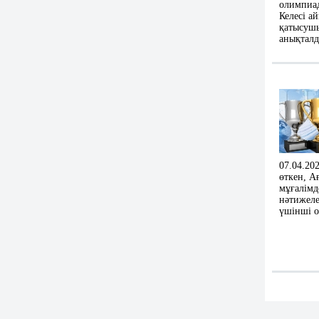
олимпиад
Келесі а
қатысушы
анықтал
07.04.20
өткен, А
мұғалімд
нәтижеле
үшінші 