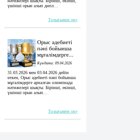
нәтижелері шықты. Бірінші, екінші,
үшінші орын алып дипл…
Толығымен оқу
Орыс әдебиеті
пәні бойынша
мұғалімдерге...
Күн/дата: 09.04.2026
31.03.2026 мен 03.04.2026 дейін
өткен, Орыс әдебиеті пәні бойынша
мұғалімдерге арналған олимпиада
нәтижелері шықты. Бірінші, екінші,
үшінші орын алып…
Толығымен оқу