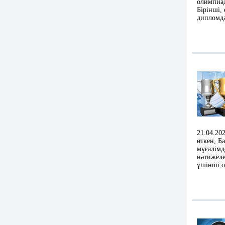
олимпиад
Бірінші,
дипломд
21.04.20
өткен, Б
мұғалімд
нәтижеле
үшінші 