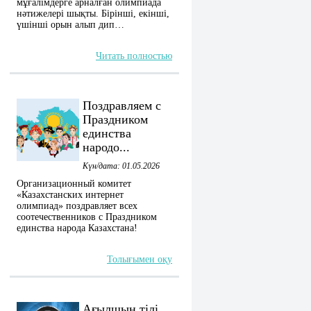
мұғалімдерге арналған олимпиада
нәтижелері шықты. Бірінші, екінші,
үшінші орын алып дип…
Читать полностью
Поздравляем с
Праздником
единства
народо...
Күн/дата: 01.05.2026
Организационный комитет
«Казахстанских интернет
олимпиад» поздравляет всех
соотечественников с Праздником
единства народа Казахстана!
Толығымен оқу
Ағылшын тілі