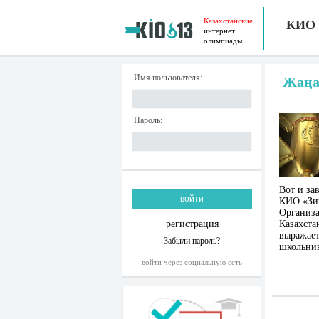
Казахстанские
КИО
интернет
олимпиады
Имя пользователя:
Жаңа
Пароль:
Вот и за
КИО «Зим
Организ
регистрация
Казахста
выражает
Забыли пароль?
школьни
войти через социальную сеть