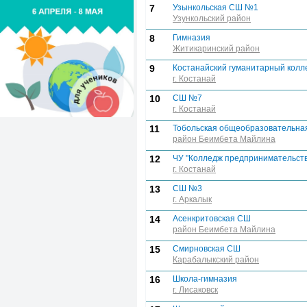
7
Узынкольская СШ №1
Узункольский район
8
Гимназия
Житикаринский район
9
Костанайский гуманитарный колл
г. Костанай
10
СШ №7
г. Костанай
11
Тобольская общеобразовательна
район Беимбета Майлина
12
ЧУ "Колледж предпринимательст
г. Костанай
13
СШ №3
г. Аркалык
14
Асенкритовская СШ
район Беимбета Майлина
15
Смирновская СШ
Карабалыкский район
16
Школа-гимназия
г. Лисаковск