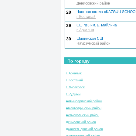
Денисовский район
28
Частная школа «KAZGUU SСНOO
г. Костанай
29
СШ №3 им. Б. Майлина
г. Аркалык
30
Шилинская СШ
Наурзумский район
По городу
г. Аркалык
г. Костанай
г. Лисаковск
г. Рудный
Алтынсаринский район
Амангелдинский район
Аулиекольский район
Денисовский район
Джангельдинский район