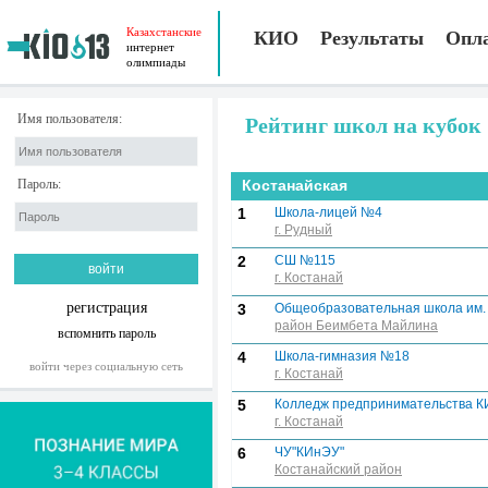
Казахстанские
КИО
Результаты
Опл
интернет
олимпиады
Имя пользователя:
Рейтинг школ на кубок
Пароль:
Костанайская
1
Школа-лицей №4
г. Рудный
2
СШ №115
г. Костанай
регистрация
3
Общеобразовательная школа им.
район Беимбета Майлина
вспомнить пароль
4
Школа-гимназия №18
войти через социальную сеть
г. Костанай
5
Колледж предпринимательства 
г. Костанай
6
ЧУ"КИнЭУ"
Костанайский район