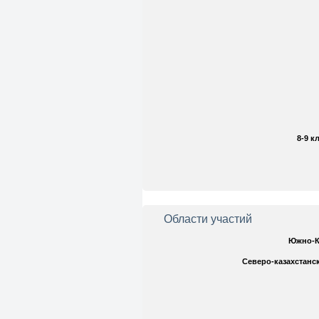
8-9 к
Области участий
Южно-К
Северо-казахстанс