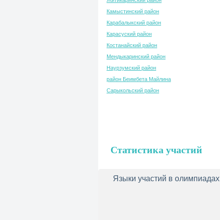
Житикаринский район
Камыстинский район
Карабалыкский район
Карасуский район
Костанайский район
Мендыкаринский район
Наурзумский район
район Беимбета Майлина
Сарыкольский район
Статистика участий
Языки участий в олимпиадах