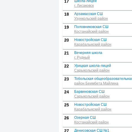
17
Школа-лицей
г. Лисаковск
18
Арзамасская СШ
Узункольский район
19
Половниковская СШ
Костанайский район
20
Новостройская СШ
Карабалыкский район
21
Вечерняя школа
г. Рудный
22
Урицкая школа-лицей
Сарыкольский район
23
Тобольская общеобразовательна
район Беимбета Майлина
24
Барвиновская СШ
Сарыкольский район
25
Новостройская СШ
Карабалыкский район
26
Озерная СШ
Костанайский район
27
Денисовская СШ №1