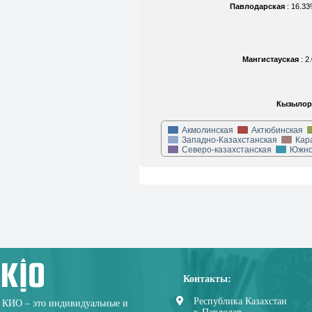
Павлодарская
: 16.3
Мангистауская
: 
Кызылор
Акмолинская
Актюбинская
Западно-Казахстанская
Кар
Северо-казахстанская
Южно
Контакты:
Республика Казахстан
КИО – это индивидуальные и