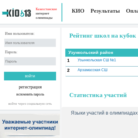
Казахстанские
КИО
Результаты
Опл
интернет
олимпиады
Имя пользователя:
Рейтинг школ на кубок
Пароль:
Узункольский район
1
Узынкольская СШ №1
2
Арзамасская СШ
регистрация
Статистика участий
вспомнить пароль
войти через социальную сеть
Языки участий в олимпиадах