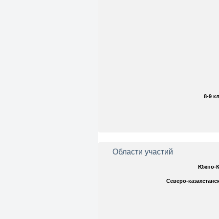
8-9 к
Области участий
Южно-К
Северо-казахстанс