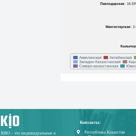
Павлодарская
: 16.3
Мангистауская
: 
Кызылор
Акмолинская
Актюбинская
Западно-Казахстанская
Кар
Северо-казахстанская
Южно
Контакты:
Республика Казахстан
КИО – это индивидуальные и