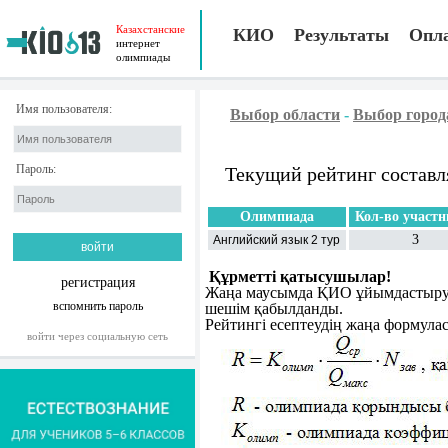
Казахстанские
КИО
Результаты
Опл
интернет
олимпиады
Имя пользователя:
Выбор области
-
Выбор город
Пароль:
Текущий рейтинг составл
Олимпиада
Кол-во участн
3
Английский язык 2 тур
Құрметті қатысушылар!
регистрация
Жаңа маусымда ҚИО ұйымдастыру к
вспомнить пароль
шешім қабылданды.
Рейтингі есептеудің жаңа формула
войти через социальную сеть