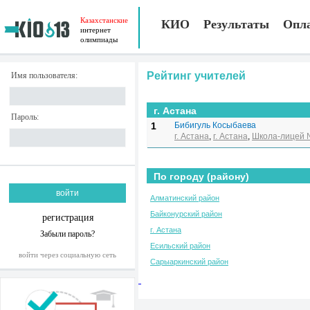
Казахстанские
КИО
Результаты
Опл
интернет
олимпиады
Рейтинг учителей
Имя пользователя:
г. Астана
Пароль:
1
Бибигуль Косыбаева
г. Астана
,
г. Астана
,
Школа-лицей
По городу (району)
Алматинский район
Байконурский район
регистрация
г. Астана
Забыли пароль?
Есильский район
войти через социальную сеть
Сарыаркинский район