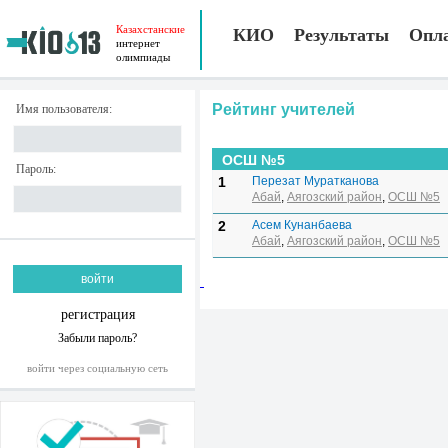
Казахстанские
КИО
Результаты
Опл
интернет
олимпиады
Рейтинг учителей
Имя пользователя:
ОСШ №5
Пароль:
1
Перезат Муратканова
Абай
,
Аягозский район
,
ОСШ №5
2
Асем Кунанбаева
Абай
,
Аягозский район
,
ОСШ №5
регистрация
Забыли пароль?
войти через социальную сеть