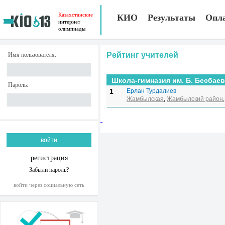
Казахстанские
КИО
Результаты
Опл
интернет
олимпиады
Рейтинг учителей
Имя пользователя:
Школа-гимназия им. Б. Бесбае
Пароль:
1
Ерлан Турдалиев
Жамбылская
,
Жамбылский район
регистрация
Забыли пароль?
войти через социальную сеть