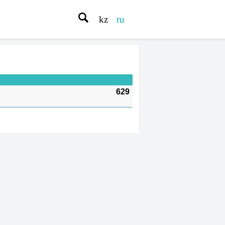
kz
ru
629