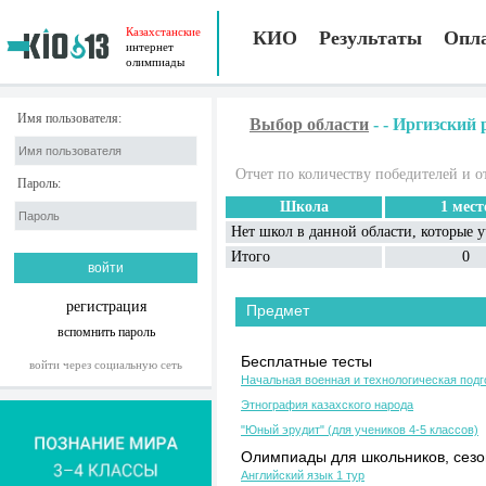
Казахстанские
КИО
Результаты
Опл
интернет
олимпиады
Имя пользователя:
Выбор области
-
-
Иргизский 
Отчет по количеству победителей и о
Пароль:
Школа
1 мест
Нет школ в данной области, которые 
Итого
0
регистрация
Предмет
вспомнить пароль
Бесплатные тесты
войти через социальную сеть
Начальная военная и технологическая подг
Этнография казахского народа
"Юный эрудит" (для учеников 4-5 классов)
Олимпиады для школьников, сезон
Английский язык 1 тур