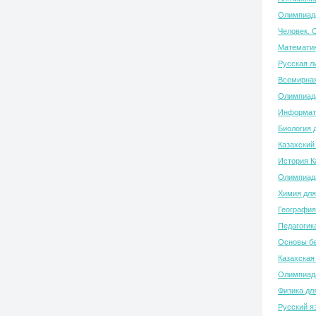
Олимпиада
Человек. 
Математик
Русская л
Всемирная
Олимпиада
Информати
Биология 
Казахский
История К
Олимпиада
Химия для
География
Педагогик
Основы бе
Казахская
Олимпиада
Физика дл
Русский я