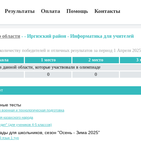
Результаты
Оплата
Помощь
Контакты
 области
-
-
Иргизский район
-
Информатика для учителей
количеству победителей и отличных результатов за период 1 Апреля 2025
ола
1 место
2 место
3 
в данной области, которые участвовали в олимпиаде
0
0
ет
ные тесты
 военная и технологическая подготовка
я казахского народа
дит" (для учеников 4-5 классов)
ды для школьников, сезон "Осень - Зима 2025"
й язык 1 тур