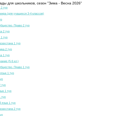
ды для школьников, сезон "Зима - Весна 2026"
 2 тур
мира (для учащихся 3-4 классов)
ур
Общество. Право 2 тур
а 2 тур
 1 тур
азахстана 1 тур
ка 2 тур
а 1 тур
ание (5-6 кл.)
Общество. Право 1 тур
язык 1 тур
тур
2 тур
зык 1 тур
1 тур
й язык 1 тур
азахстана 2 тур
тур