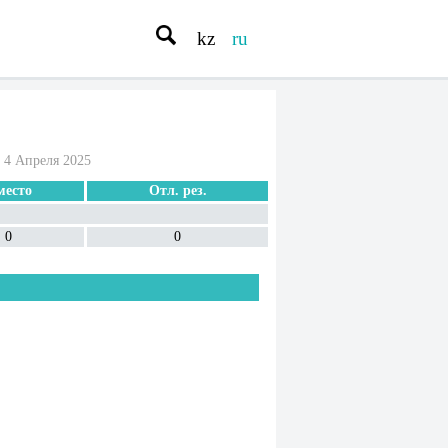
kz
ru
 4 Апреля 2025
место
Отл. рез.
0
0