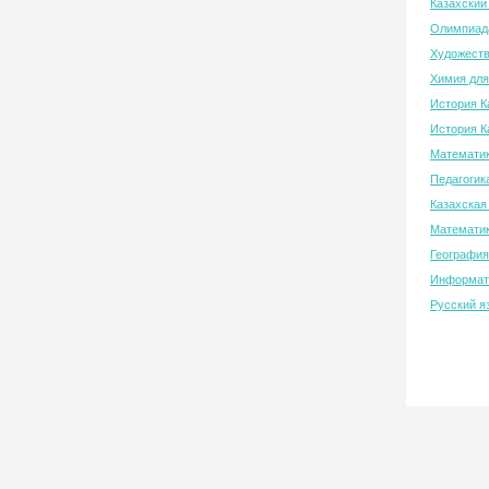
Казахский
Олимпиада
Художеств
Химия для
История К
История К
Математик
Педагогик
Казахская
Математик
География
Информати
Русский я