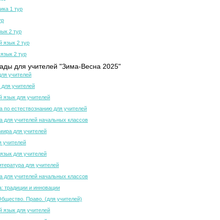
ка 1 тур
ур
зык 2 тур
й язык 2 тур
язык 2 тур
ды для учителей "Зима-Весна 2025"
для учителей
 для учителей
й язык для учителей
 по естествознанию для учителей
 для учителей начальных классов
мира для учителей
я учителей
язык для учителей
итература для учителей
 для учителей начальных классов
а: традиции и инновации
Общество. Право. (для учителей)
й язык для учителей