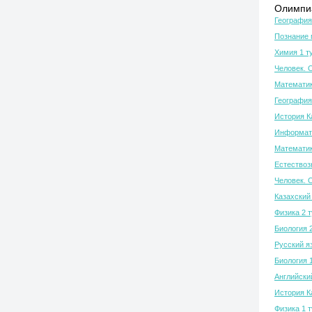
Олимпиа
География
Познание 
Химия 1 т
Человек. 
Математик
География
История К
Информати
Математик
Естествозн
Человек. 
Казахский 
Физика 2 
Биология 
Русский я
Биология 
Английски
История К
Физика 1 