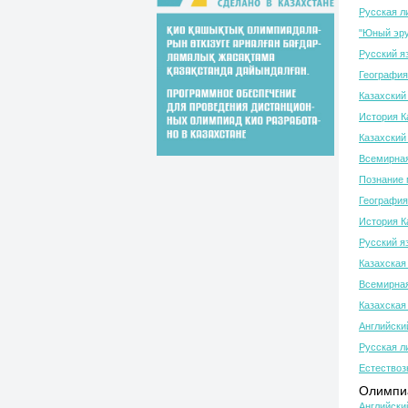
Русская л
"Юный эру
Русский я
География
Казахский 
История К
Казахский 
Всемирная
Познание 
География
История К
Русский я
Казахская
Всемирная
Казахская
Английски
Русская л
Естествоз
Олимпиа
Английски