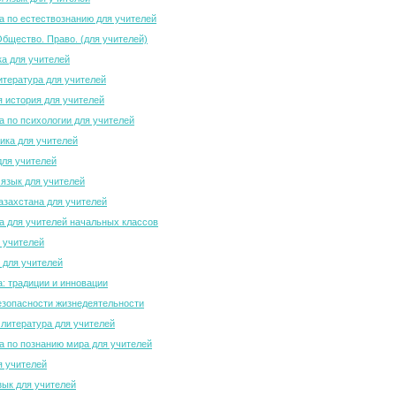
 по естествознанию для учителей
Общество. Право. (для учителей)
а для учителей
итература для учителей
 история для учителей
 по психологии для учителей
ка для учителей
для учителей
 язык для учителей
азахстана для учителей
 для учителей начальных классов
 учителей
 для учителей
а: традиции и инновации
зопасности жизнедеятельности
 литература для учителей
 по познанию мира для учителей
я учителей
зык для учителей