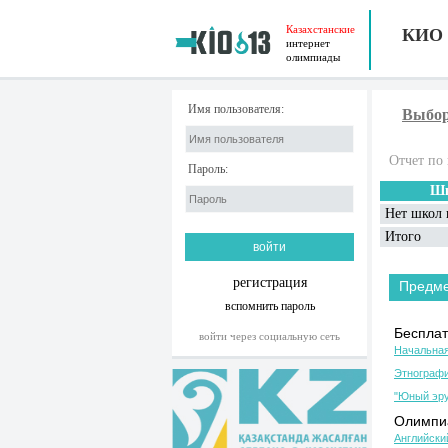
Казахстанские
КИО
интернет
олимпиады
Имя пользователя:
Выбор
Отчет по 
Пароль:
Шк
Нет школ 
Итого
регистрация
Предм
вспомнить пароль
Бесплат
войти через социальную сеть
Начальная
Этнографи
"Юный эру
Олимпиа
Английски