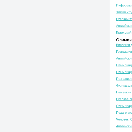
Информати
Химия 2 т
Русский я
Английски
Казахский 
Олимпиа
Биология 
География
Английски
Олимпиада
Олимпиада
Познание 
Физика дл
Немецкий 
Русская л
Олимпиада
Педагогик
Человек. 
Английски