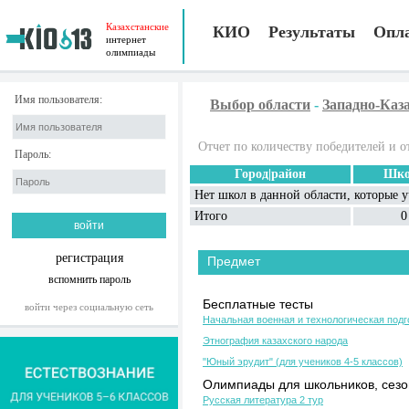
Казахстанские
КИО
Результаты
Опл
интернет
олимпиады
Имя пользователя:
Выбор области
-
Западно-Каз
Отчет по количеству победителей и о
Пароль:
Город|район
Шко
Нет школ в данной области, которые 
Итого
0
регистрация
Предмет
вспомнить пароль
Бесплатные тесты
войти через социальную сеть
Начальная военная и технологическая подг
Этнография казахского народа
"Юный эрудит" (для учеников 4-5 классов)
Олимпиады для школьников, сезон
Русская литература 2 тур