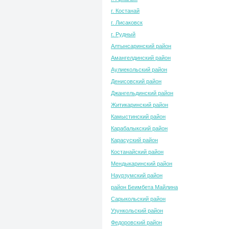
г. Костанай
г. Лисаковск
г. Рудный
Алтынсаринский район
Амангелдинский район
Аулиекольский район
Денисовский район
Джангельдинский район
Житикаринский район
Камыстинский район
Карабалыкский район
Карасуский район
Костанайский район
Мендыкаринский район
Наурзумский район
район Беимбета Майлина
Сарыкольский район
Узункольский район
Федоровский район