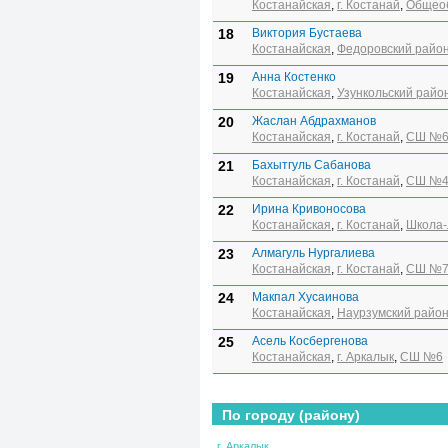
Костанайская
,
г. Костанай
,
Общеоб
18
Виктория Бустаева
Костанайская
,
Федоровский райо
19
Анна Костенко
Костанайская
,
Узункольский райо
20
Жаслан Абдрахманов
Костанайская
,
г. Костанай
,
СШ №
21
Бахытгуль Сабанова
Костанайская
,
г. Костанай
,
СШ №
22
Ирина Кривоносова
Костанайская
,
г. Костанай
,
Школа
23
Алмагуль Нургалиева
Костанайская
,
г. Костанай
,
СШ №
24
Макпал Хусаинова
Костанайская
,
Наурзумский райо
25
Асель Косбергенова
Костанайская
,
г. Аркалык
,
СШ №6
По городу (району)
г. Аркалык