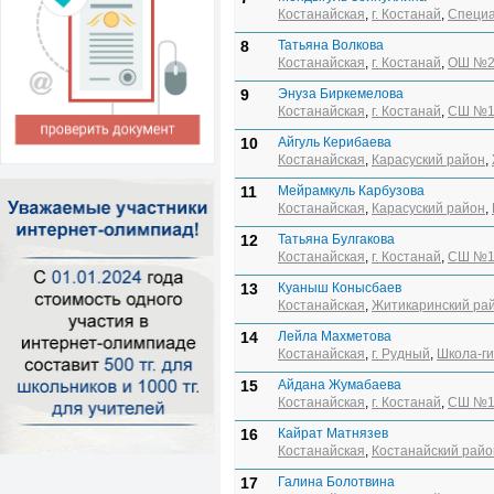
Костанайская
,
г. Костанай
,
Специа
8
Татьяна Волкова
Костанайская
,
г. Костанай
,
ОШ №2
9
Энуза Биркемелова
Костанайская
,
г. Костанай
,
СШ №1
10
Айгуль Керибаева
Костанайская
,
Карасуский район
,
11
Мейрамкуль Карбузова
Костанайская
,
Карасуский район
,
12
Татьяна Булгакова
Костанайская
,
г. Костанай
,
СШ №1
13
Куаныш Конысбаев
Костанайская
,
Житикаринский ра
14
Лейла Махметова
Костанайская
,
г. Рудный
,
Школа-г
15
Айдана Жумабаева
Костанайская
,
г. Костанай
,
СШ №1
16
Кайрат Матнязев
Костанайская
,
Костанайский райо
17
Галина Болотвина