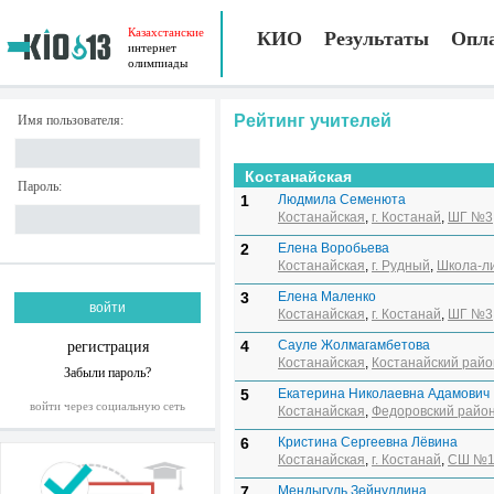
Казахстанские
КИО
Результаты
Опл
интернет
олимпиады
Рейтинг учителей
Имя пользователя:
Костанайская
Пароль:
1
Людмила Семенюта
Костанайская
,
г. Костанай
,
ШГ №3
2
Елена Воробьева
Костанайская
,
г. Рудный
,
Школа-л
3
Елена Маленко
Костанайская
,
г. Костанай
,
ШГ №3
4
Сауле Жолмагамбетова
регистрация
Костанайская
,
Костанайский райо
Забыли пароль?
5
Екатерина Николаевна Адамович
войти через социальную сеть
Костанайская
,
Федоровский райо
6
Кристина Сергеевна Лёвина
Костанайская
,
г. Костанай
,
СШ №1
7
Мендыгуль Зейнуллина