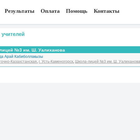
Результаты
Оплата
Помощь
Контакты
 учителей
лицей №3 им. Ш. Уалиханова
да Арай Кабиболлакызы
точно-Казахстанская
,
г. Усть-Каменогорск
,
Школа-лицей №3 им. Ш. Уалиханов