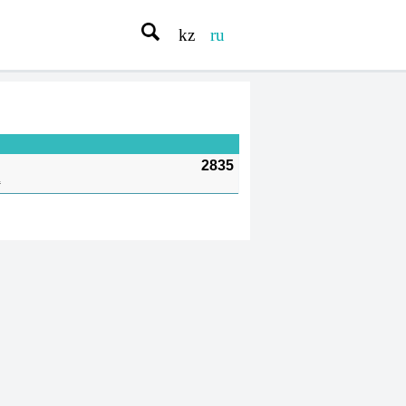
kz
ru
2835
а