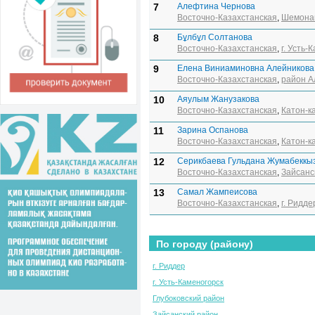
7
Алефтина Чернова
Восточно-Казахстанская
,
Шемонаи
8
Бұлбұл Солтанова
Восточно-Казахстанская
,
г. Усть-
9
Елена Виниаминовна Алейникова
Восточно-Казахстанская
,
район А
10
Аяулым Жанузакова
Восточно-Казахстанская
,
Катон-к
11
Зарина Оспанова
Восточно-Казахстанская
,
Катон-к
12
Серикбаева Гульдана Жумабеккы
Восточно-Казахстанская
,
Зайсанс
13
Самал Жампеисова
Восточно-Казахстанская
,
г. Ридде
По городу (району)
г. Риддер
г. Усть-Каменогорск
Глубоковский район
Зайсанский район