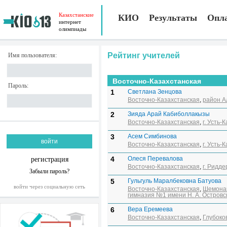
Казахстанские
КИО
Результаты
Опл
интернет
олимпиады
Рейтинг учителей
Имя пользователя:
Восточно-Казахстанская
Пароль:
1
Светлана Зенцова
Восточно-Казахстанская
,
район А
2
Зияда Арай Кабиболлакызы
Восточно-Казахстанская
,
г. Усть-
3
Асем Симбинова
Восточно-Казахстанская
,
г. Усть-
4
Олеся Перевалова
регистрация
Восточно-Казахстанская
,
г. Ридде
Забыли пароль?
5
Гульгуль Маралбековна Батуова
войти через социальную сеть
Восточно-Казахстанская
,
Шемонаи
гимназия №1 имени Н. А. Островс
6
Вера Еремеева
Восточно-Казахстанская
,
Глубоко