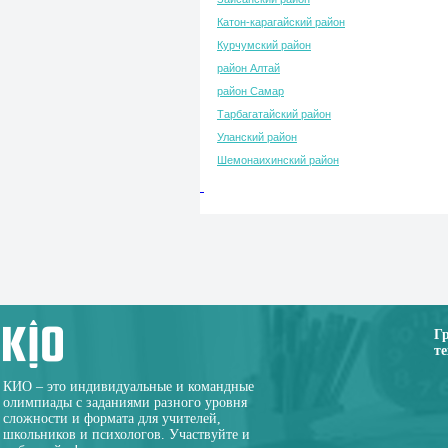
Катон-карагайский район
Курчумский район
район Алтай
район Самар
Тарбагатайский район
Уланский район
Шемонаихинский район
Г
те
КИО – это индивидуальные и командные
олимпиады с заданиями разного уровня
сложности и формата для учителей,
школьников и психологов. Участвуйте и