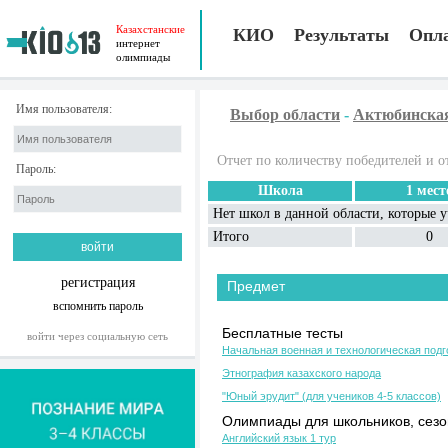
Казахстанские
КИО
Результаты
Опл
интернет
олимпиады
Имя пользователя:
Выбор области
-
Актюбинска
Отчет по количеству победителей и о
Пароль:
Школа
1 мест
Нет школ в данной области, которые 
Итого
0
регистрация
Предмет
вспомнить пароль
Бесплатные тесты
войти через социальную сеть
Начальная военная и технологическая подг
Этнография казахского народа
"Юный эрудит" (для учеников 4-5 классов)
Олимпиады для школьников, сезон
Английский язык 1 тур