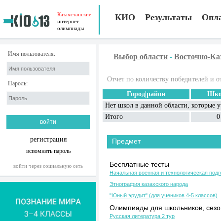
Казахстанские
КИО
Результаты
Опл
интернет
олимпиады
Имя пользователя:
Выбор области
-
Восточно-Ка
Отчет по количеству победителей и о
Пароль:
Город|район
Шко
Нет школ в данной области, которые 
Итого
0
регистрация
Предмет
вспомнить пароль
Бесплатные тесты
войти через социальную сеть
Начальная военная и технологическая подг
Этнография казахского народа
"Юный эрудит" (для учеников 4-5 классов)
Олимпиады для школьников, сезон
Русская литература 2 тур